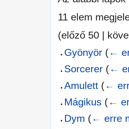
11 elem megjele
(
előző 50
|
köve
Gyönyör
(
← er
Sorcerer
(
← er
Amulett
(
← err
Mágikus
(
← er
Dym
(
← erre 