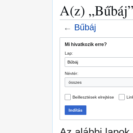
A(z) „Bűbáj”
←
Bűbáj
Ugrás
Ugrás
Mi hivatkozik erre?
a
a
Lap:
navigációhoz
kereséshez
Névtér:
összes
Beillesztések elrejtése
Lin
Indítás
Az alábbi lapok