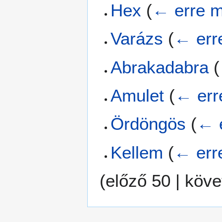
Hex
(
← erre m
Varázs
(
← err
Abrakadabra
(
Amulet
(
← err
Ördöngös
(
← e
Kellem
(
← err
(
előző 50
|
köve