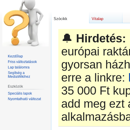
Szócikk
Vitalap
🔔
Hirdetés:
európai rakt
Kezdőlap
gyorsan házh
Friss változtatások
Lap találomra
Segítség a
erre a linkre:
MediaWikihez
‎35 000 Ft k
Eszközök
Speciális lapok
Nyomtatható változat
add meg ezt 
alkalmazásb