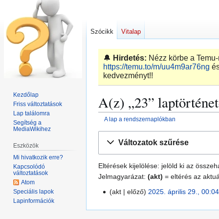
Szócikk
Vitalap
🔔
Hirdetés:
Nézz körbe a Temu-n,
https://temu.to/m/uu4m9ar76ng
és
kedvezményt!!
Kezdőlap
A(z) „23” laptörténe
Friss változtatások
Lap találomra
A lap a rendszernaplókban
Segítség a
MediaWikihez
Ugrás
Ugrás
Változatok szűrése
Eszközök
a
a
navigációhoz
kereséshez
Mi hivatkozik erre?
Eltérések kijelölése: jelöld ki az össz
Kapcsolódó
változtatások
Jelmagyarázat:
(akt)
= eltérés az aktuá
Atom
akt
előző
2025. április 29., 00:0
Speciális lapok
2
Lapinformációk
0
2