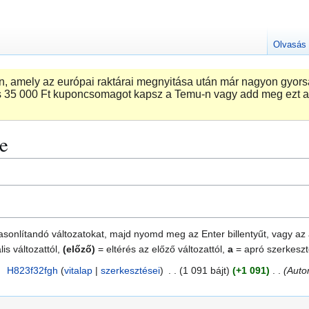
Olvasás
 amely az európai raktárai megnyitása után már nagyon gyorsa
 ‎35 000 Ft kuponcsomagot kapsz a Temu-n vagy add meg ezt a
te
ehasonlítandó változatokat, majd nyomd meg az Enter billentyűt, vagy az
lis változattól,
(előző)
= eltérés az előző változattól,
a
= apró szerkesz
4
H823f32fgh
vitalap
szerkesztései
1 091 bájt
+1 091
Autom