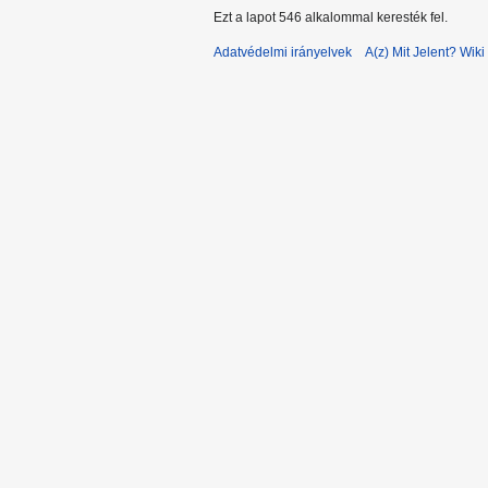
5
Ezt a lapot 546 alkalommal keresték fel.
.
Adatvédelmi irányelvek
A(z) Mit Jelent? Wiki 
á
p
r
i
l
i
s
2
9
.