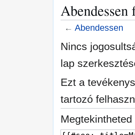
Abendessen f
←
Abendessen
Ugrás
Ugrás
Nincs jogosult
a
a
navigációhoz
kereséshez
lap szerkesztés
Ezt a tevékeny
tartozó felhaszn
Megtekintheted 