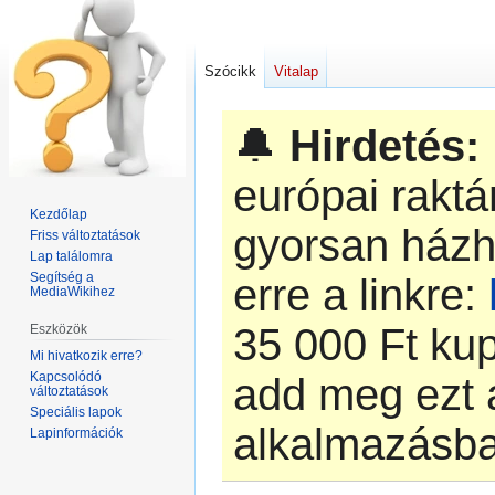
Szócikk
Vitalap
🔔
Hirdetés:
európai rakt
Kezdőlap
gyorsan házh
Friss változtatások
Lap találomra
Segítség a
erre a linkre:
MediaWikihez
‎35 000 Ft k
Eszközök
Mi hivatkozik erre?
Kapcsolódó
add meg ezt 
változtatások
Speciális lapok
alkalmazásb
Lapinformációk