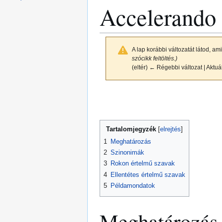
Accelerando
A lap korábbi változatát látod, am
szócikk feltöltés.)
(eltér) ← Régebbi változat | Aktuál
Ugrás
Ugrás
a
a
navigációhoz
kereséshez
Tartalomjegyzék
1
Meghatározás
2
Szinonimák
3
Rokon értelmű szavak
4
Ellentétes értelmű szavak
5
Példamondatok
Meghatározás