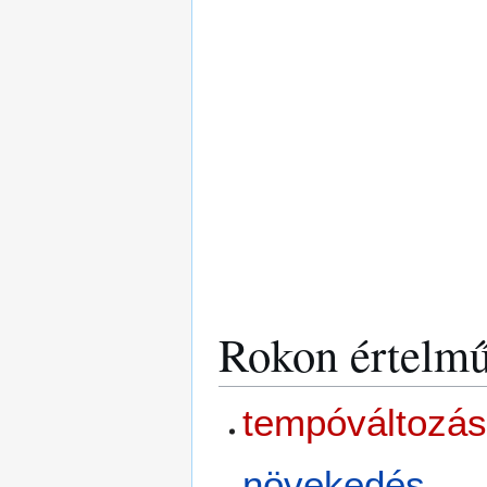
Rokon értelmű
tempóváltozá
növekedés