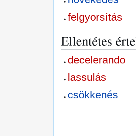
felgyorsítás
Ellentétes ért
decelerando
lassulás
csökkenés