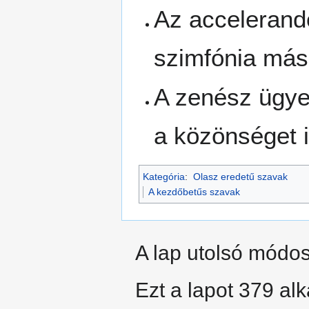
Az accelerand
szimfónia máso
A zenész ügye
a közönséget 
Kategória
:
Olasz eredetű szavak
A kezdőbetűs szavak
A lap utolsó módosí
Ezt a lapot 379 al