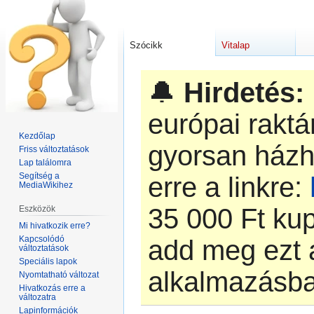
Szócikk
Vitalap
🔔
Hirdetés:
európai rakt
Kezdőlap
gyorsan házh
Friss változtatások
Lap találomra
Segítség a
erre a linkre:
MediaWikihez
‎35 000 Ft k
Eszközök
Mi hivatkozik erre?
Kapcsolódó
add meg ezt 
változtatások
Speciális lapok
alkalmazásb
Nyomtatható változat
Hivatkozás erre a
változatra
Lapinformációk