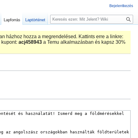
Bejelentkezés
K
Lapforrás
Laptörténet
e
r
n házhoz hozza a megrendelésed. Kattints erre a linkre:
e
 kupont:
acj458943
a Temu alkalmazásban és kapsz 30%
s
é
s