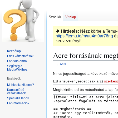
Szócikk
Vitalap
🔔
Hirdetés:
Nézz körbe a Temu-n,
https://temu.to/m/uu4m9ar76ng
és
kedvezményt!!
Kezdőlap
Acre forrásának megt
Friss változtatások
Lap találomra
←
Acre
Segítség a
MediaWikihez
Ugrás
Ugrás
Nincs jogosultságod a következő művel
Eszközök
a
a
Ezt a tevékenységet csak a(z)
szerkes
navigációhoz
kereséshez
Mi hivatkozik erre?
Megtekintheted és másolhatod a lap fo
Kapcsolódó
változtatások
Speciális lapok
Lapinformációk