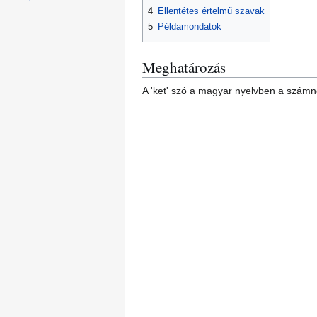
4
Ellentétes értelmű szavak
5
Példamondatok
Meghatározás
A 'ket' szó a magyar nyelvben a számne