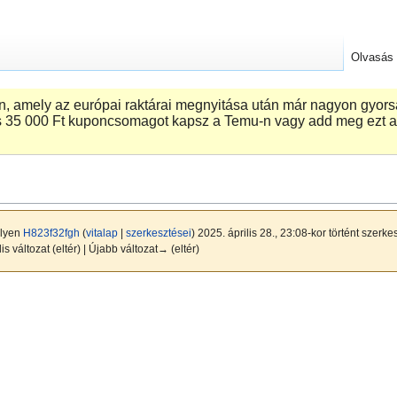
Olvasás
 amely az európai raktárai megnyitása után már nagyon gyorsa
 ‎35 000 Ft kuponcsomagot kapsz a Temu-n vagy add meg ezt a
ilyen
H823f32fgh
(
vitalap
|
szerkesztései
)
2025. április 28., 23:08-kor történt szerke
is változat (eltér) | Újabb változat→ (eltér)