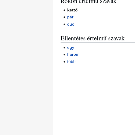
Rokon értelmű szavak
kettő
pár
duo
Ellentétes értelmű szavak
egy
három
több