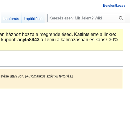
Bejelentkezés
K
Lapforrás
Laptörténet
e
r
n házhoz hozza a megrendelésed. Kattints erre a linkre:
e
 kupont:
acj458943
a Temu alkalmazásban és kapsz 30%
s
é
s
sztése után volt.
(Automatikus szócikk feltöltés.)