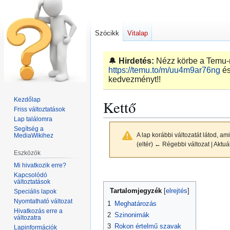
Szócikk
Vitalap
🔔
Hirdetés:
Nézz körbe a Temu-n,
https://temu.to/m/uu4m9ar76ng
és
kedvezményt!!
Kezdőlap
Kettő
Friss változtatások
Lap találomra
Segítség a
A lap korábbi változatát látod, am
MediaWikihez
(eltér) ← Régebbi változat | Aktuál
Eszközök
Mi hivatkozik erre?
Ugrás
Ugrás
Kapcsolódó
változtatások
a
a
Tartalomjegyzék
Speciális lapok
navigációhoz
kereséshez
Nyomtatható változat
1
Meghatározás
Hivatkozás erre a
2
Szinonimák
változatra
3
Rokon értelmű szavak
Lapinformációk