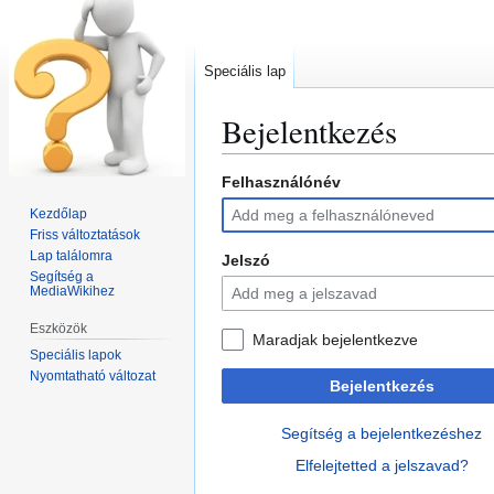
Speciális lap
Bejelentkezés
Felhasználónév
Ugrás
Ugrás
a
a
Kezdőlap
navigációhoz
kereséshez
Friss változtatások
Lap találomra
Jelszó
Segítség a
MediaWikihez
Eszközök
Maradjak bejelentkezve
Speciális lapok
Nyomtatható változat
Bejelentkezés
Segítség a bejelentkezéshez
Elfelejtetted a jelszavad?