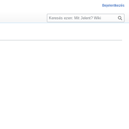
Bejelentkezés
K
e
r
e
s
é
s