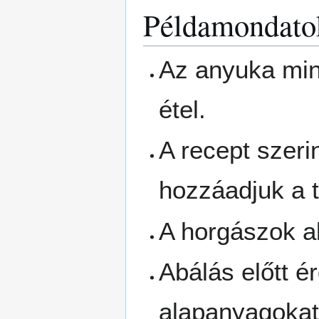
Példamondato
Az anyuka min
étel.
A recept szerin
hozzáadjuk a t
A horgászok ab
Abálás előtt 
alapanyagokat