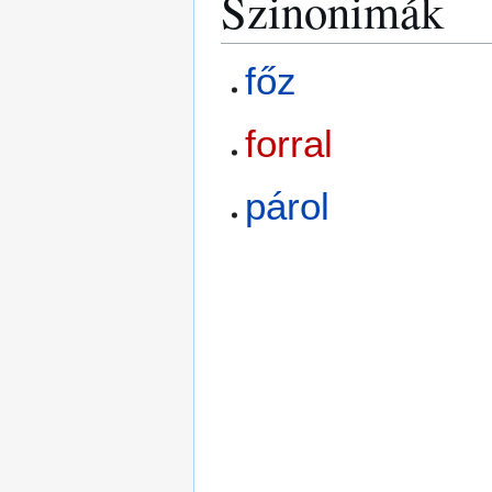
Szinonimák
főz
forral
párol