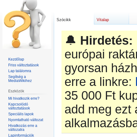
Szócikk
Vitalap
🔔
Hirdetés:
európai rakt
Kezdőlap
gyorsan házh
Friss változtatások
Lap találomra
Segítség a
erre a linkre:
MediaWikihez
‎35 000 Ft k
Eszközök
Mi hivatkozik erre?
Kapcsolódó
add meg ezt 
változtatások
Speciális lapok
alkalmazásb
Nyomtatható változat
Hivatkozás erre a
változatra
Lapinformációk