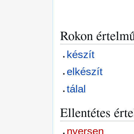
Rokon értelmű
készít
elkészít
tálal
Ellentétes ért
nyersen