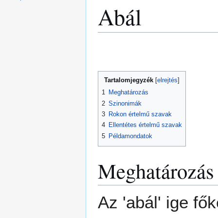
Abál
Ugrás
Ugrás
a
a
navigációhoz
kereséshez
Tartalomjegyzék
1
Meghatározás
2
Szinonimák
3
Rokon értelmű szavak
4
Ellentétes értelmű szavak
5
Példamondatok
Meghatározás
Az 'abál' ige fő