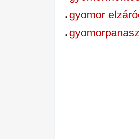
gyomor elzár
gyomorpanas