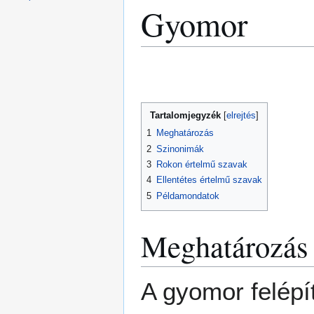
Gyomor
Ugrás
Ugrás
a
a
navigációhoz
kereséshez
Tartalomjegyzék
1
Meghatározás
2
Szinonimák
3
Rokon értelmű szavak
4
Ellentétes értelmű szavak
5
Példamondatok
Meghatározás
A gyomor felépí