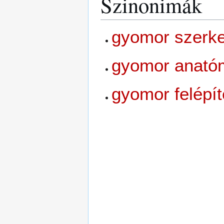
Szinonimák
gyomor szerk
gyomor anató
gyomor felépí