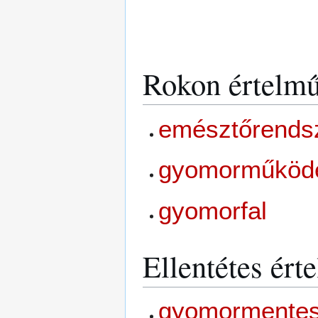
Rokon értelmű
emésztőrends
gyomorműköd
gyomorfal
Ellentétes ért
gyomormente