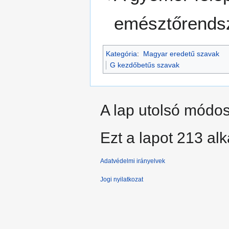
emésztőrends
Kategória
:
Magyar eredetű szavak
G kezdőbetűs szavak
A lap utolsó módosí
Ezt a lapot 213 al
Adatvédelmi irányelvek
Jogi nyilatkozat