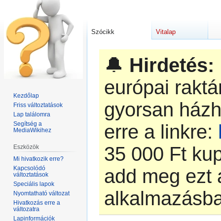
Szócikk
Vitalap
🔔
Hirdetés:
európai rakt
Kezdőlap
gyorsan házh
Friss változtatások
Lap találomra
Segítség a
erre a linkre:
MediaWikihez
‎35 000 Ft k
Eszközök
Mi hivatkozik erre?
Kapcsolódó
add meg ezt 
változtatások
Speciális lapok
alkalmazásb
Nyomtatható változat
Hivatkozás erre a
változatra
Lapinformációk