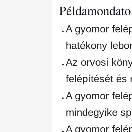
Példamondato
A gyomor felé
hatékony lebon
Az orvosi kön
felépítését és
A gyomor felép
mindegyike spe
A gyomor felép