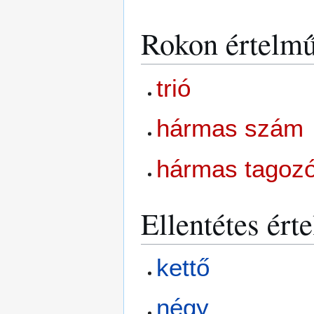
Rokon értelmű
trió
hármas szám
hármas tagoz
Ellentétes ért
kettő
négy