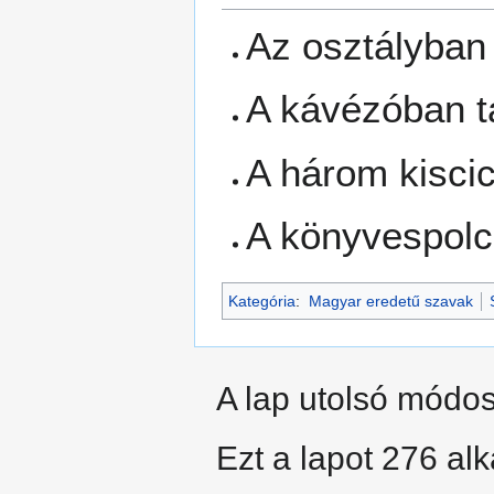
Az osztályban
A kávézóban t
A három kiscic
A könyvespolc
Kategória
:
Magyar eredetű szavak
A lap utolsó módosí
Ezt a lapot 276 al