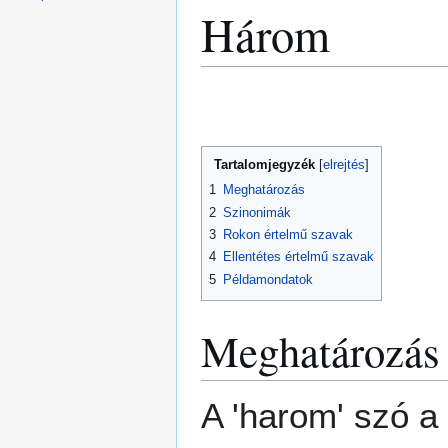
Három
Ugrás
Ugrás
a
a
navigációhoz
kereséshez
Tartalomjegyzék
1
Meghatározás
2
Szinonimák
3
Rokon értelmű szavak
4
Ellentétes értelmű szavak
5
Példamondatok
Meghatározás
A 'harom' szó a