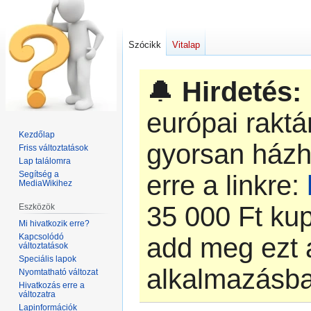
Szócikk
Vitalap
🔔
Hirdetés:
európai rakt
Kezdőlap
gyorsan házh
Friss változtatások
Lap találomra
Segítség a
erre a linkre:
MediaWikihez
‎35 000 Ft k
Eszközök
Mi hivatkozik erre?
Kapcsolódó
add meg ezt 
változtatások
Speciális lapok
alkalmazásb
Nyomtatható változat
Hivatkozás erre a
változatra
Lapinformációk