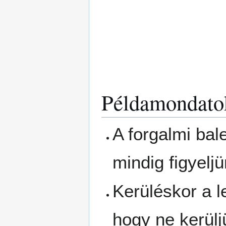
Példamondato
A forgalmi bal
mindig figyelj
Kerüléskor a l
hogy ne kerülj