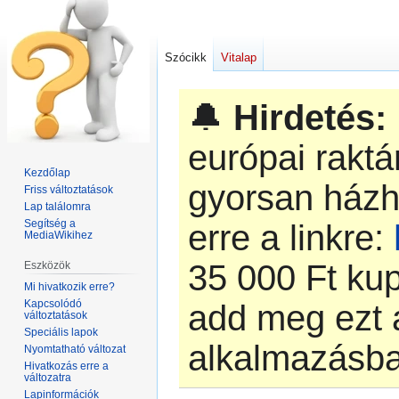
Szócikk
Vitalap
🔔
Hirdetés:
európai rakt
Kezdőlap
gyorsan házh
Friss változtatások
Lap találomra
Segítség a
erre a linkre:
MediaWikihez
‎35 000 Ft k
Eszközök
Mi hivatkozik erre?
Kapcsolódó
add meg ezt 
változtatások
Speciális lapok
alkalmazásb
Nyomtatható változat
Hivatkozás erre a
változatra
Lapinformációk