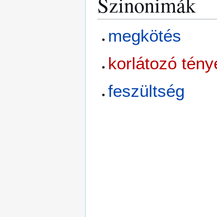
Szinonimák
megkötés
korlátozó tén
feszültség