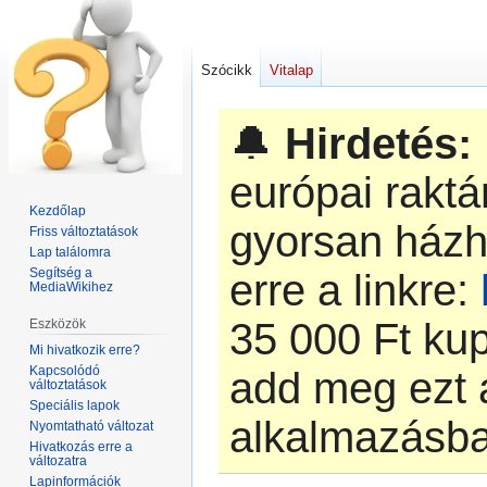
Szócikk
Vitalap
🔔
Hirdetés:
európai rakt
Kezdőlap
gyorsan házh
Friss változtatások
Lap találomra
Segítség a
erre a linkre:
MediaWikihez
‎35 000 Ft k
Eszközök
Mi hivatkozik erre?
Kapcsolódó
add meg ezt 
változtatások
Speciális lapok
alkalmazásb
Nyomtatható változat
Hivatkozás erre a
változatra
Lapinformációk