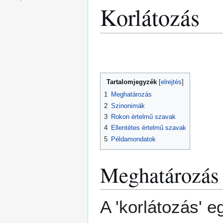
Korlátozás
Ugrás
Ugrás
a
a
navigációhoz
kereséshez
Tartalomjegyzék
1
Meghatározás
2
Szinonimák
3
Rokon értelmű szavak
4
Ellentétes értelmű szavak
5
Példamondatok
Meghatározás
A 'korlátozás' 