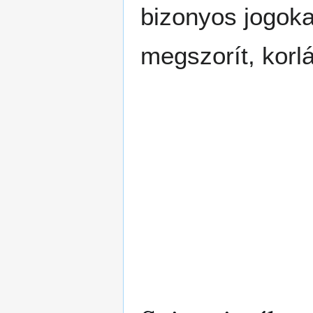
bizonyos jogoka
megszorít, korl