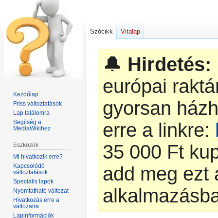
Szócikk
Vitalap
🔔
Hirdetés:
európai rakt
Kezdőlap
gyorsan házh
Friss változtatások
Lap találomra
Segítség a
erre a linkre:
MediaWikihez
‎35 000 Ft k
Eszközök
Mi hivatkozik erre?
Kapcsolódó
add meg ezt 
változtatások
Speciális lapok
alkalmazásb
Nyomtatható változat
Hivatkozás erre a
változatra
Lapinformációk