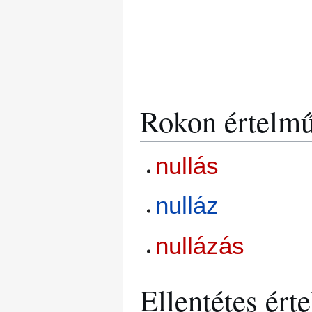
Rokon értelmű
nullás
nulláz
nullázás
Ellentétes ért