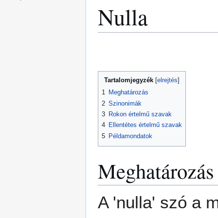
Nulla
Ugrás
Ugrás
a
a
navigációhoz
kereséshez
Tartalomjegyzék
1
Meghatározás
2
Szinonimák
3
Rokon értelmű szavak
4
Ellentétes értelmű szavak
5
Példamondatok
Meghatározás
A 'nulla' szó a