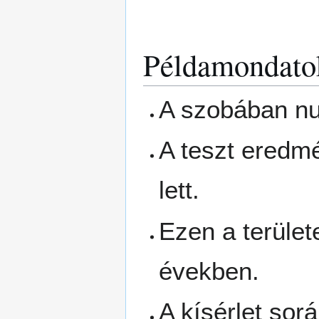
Példamondato
A szobában nul
A teszt eredm
lett.
Ezen a területe
években.
A kísérlet sor