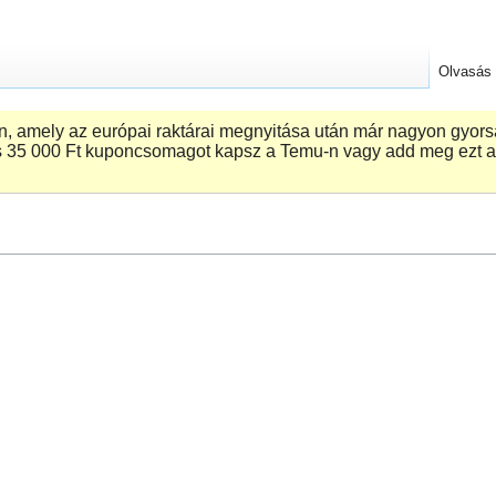
Olvasás
 amely az európai raktárai megnyitása után már nagyon gyorsa
 ‎35 000 Ft kuponcsomagot kapsz a Temu-n vagy add meg ezt a