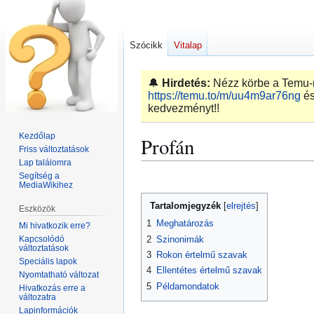
Szócikk
Vitalap
🔔
Hirdetés:
Nézz körbe a Temu-n,
https://temu.to/m/uu4m9ar76ng
és
kedvezményt!!
Kezdőlap
Profán
Friss változtatások
Lap találomra
Segítség a
Ugrás
Ugrás
MediaWikihez
a
a
Tartalomjegyzék
Eszközök
navigációhoz
kereséshez
1
Meghatározás
Mi hivatkozik erre?
Kapcsolódó
2
Szinonimák
változtatások
3
Rokon értelmű szavak
Speciális lapok
4
Ellentétes értelmű szavak
Nyomtatható változat
5
Példamondatok
Hivatkozás erre a
változatra
Lapinformációk