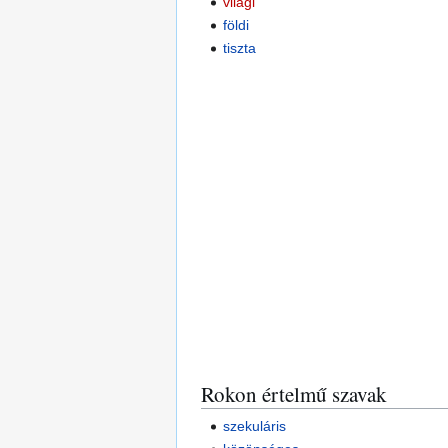
világi
földi
tiszta
Rokon értelmű szavak
szekuláris