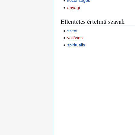
közönséges
anyagi
Ellentétes értelmű szavak
szent
vallásos
spirituális