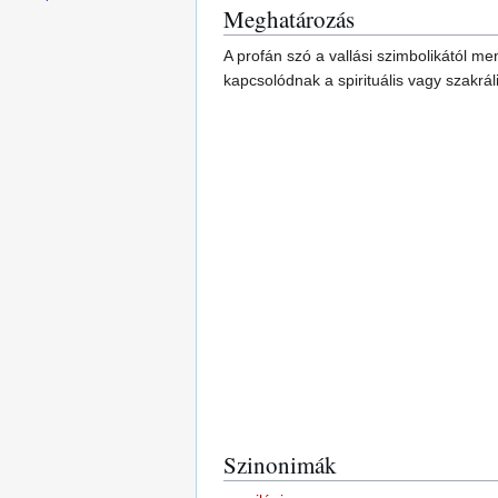
Meghatározás
A profán szó a vallási szimbolikától me
kapcsolódnak a spirituális vagy szakrál
Szinonimák