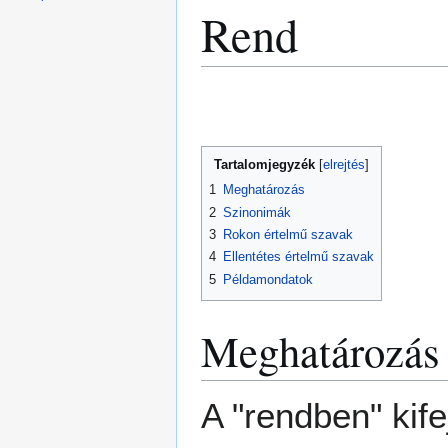
Rend
Ugrás
Ugrás
a
a
navigációhoz
kereséshez
Tartalomjegyzék
1
Meghatározás
2
Szinonimák
3
Rokon értelmű szavak
4
Ellentétes értelmű szavak
5
Példamondatok
Meghatározás
A "rendben" kif