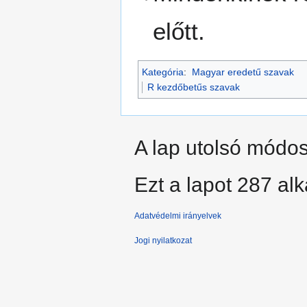
előtt.
Kategória
:
Magyar eredetű szavak
R kezdőbetűs szavak
A lap utolsó módosí
Ezt a lapot 287 al
Adatvédelmi irányelvek
Jogi nyilatkozat