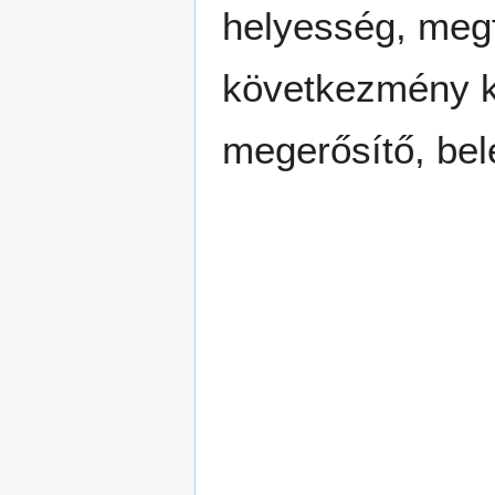
helyesség, megfe
következmény ki
megerősítő, be