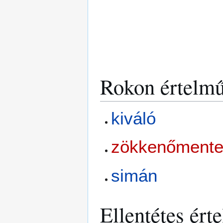
Rokon értelmű
kiváló
zökkenőment
simán
Ellentétes ért