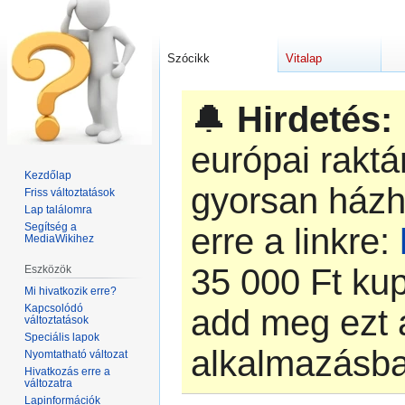
Szócikk
Vitalap
🔔
Hirdetés:
európai rakt
Kezdőlap
gyorsan házh
Friss változtatások
Lap találomra
Segítség a
erre a linkre:
MediaWikihez
‎35 000 Ft k
Eszközök
Mi hivatkozik erre?
Kapcsolódó
add meg ezt 
változtatások
Speciális lapok
alkalmazásb
Nyomtatható változat
Hivatkozás erre a
változatra
Lapinformációk