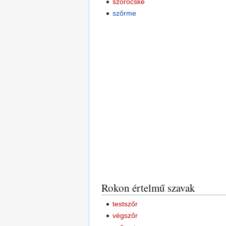
szőröcske
szőrme
Rokon értelmű szavak
testszőr
végszőr