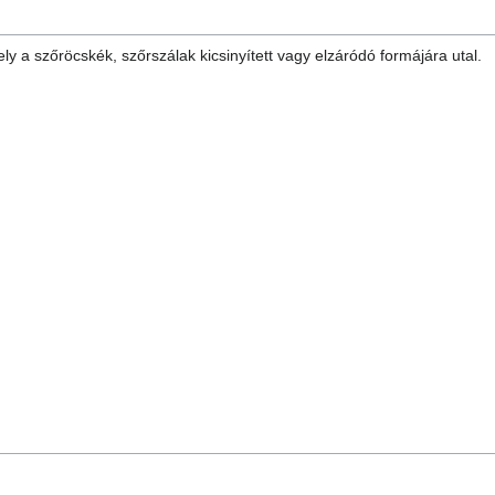
y a szőröcskék, szőrszálak kicsinyített vagy elzáródó formájára utal.