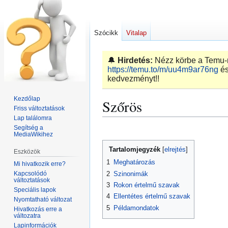
Szócikk
Vitalap
🔔
Hirdetés:
Nézz körbe a Temu-n,
https://temu.to/m/uu4m9ar76ng
és
kedvezményt!!
Kezdőlap
Szőrös
Friss változtatások
Lap találomra
Segítség a
Ugrás
Ugrás
MediaWikihez
a
a
Tartalomjegyzék
Eszközök
navigációhoz
kereséshez
1
Meghatározás
Mi hivatkozik erre?
Kapcsolódó
2
Szinonimák
változtatások
3
Rokon értelmű szavak
Speciális lapok
4
Ellentétes értelmű szavak
Nyomtatható változat
5
Példamondatok
Hivatkozás erre a
változatra
Lapinformációk