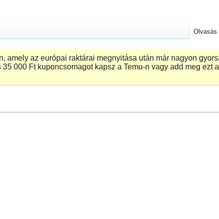
Olvasás
 amely az európai raktárai megnyitása után már nagyon gyorsa
 ‎35 000 Ft kuponcsomagot kapsz a Temu-n vagy add meg ezt a