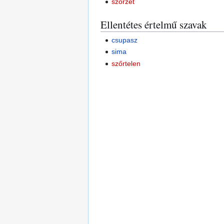
szőrzet
Ellentétes értelmű szavak
csupasz
sima
szőrtelen