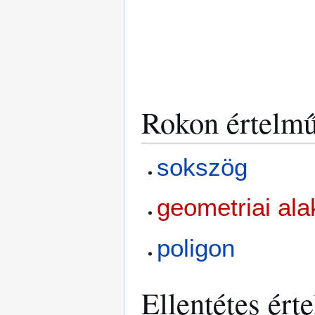
Rokon értelmű
sokszög
geometriai ala
poligon
Ellentétes ért