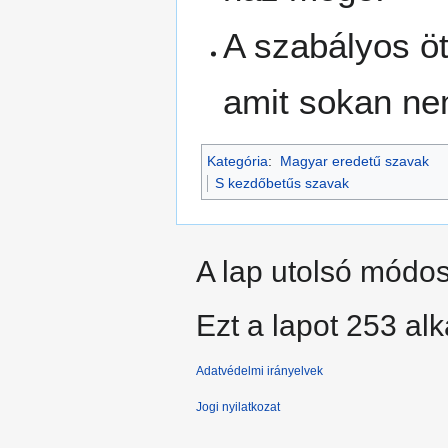
A szabályos ö
amit sokan ne
Kategória
:
Magyar eredetű szavak
S kezdőbetűs szavak
A lap utolsó módosí
Ezt a lapot 253 al
Adatvédelmi irányelvek
Jogi nyilatkozat