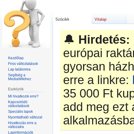
Szócikk
Vitalap
🔔
Hirdetés:
európai rakt
Kezdőlap
gyorsan házh
Friss változtatások
Lap találomra
Segítség a
erre a linkre:
MediaWikihez
‎35 000 Ft k
Eszközök
Mi hivatkozik erre?
Kapcsolódó
add meg ezt 
változtatások
Speciális lapok
alkalmazásb
Nyomtatható változat
Hivatkozás erre a
változatra
Lapinformációk