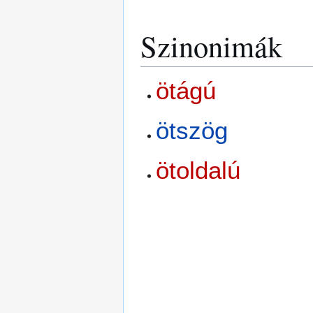
Szinonimák
ötágú
ötszög
ötoldalú