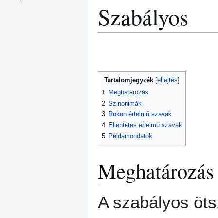
Szabályos
Ugrás
Ugrás
a
a
navigációhoz
kereséshez
Tartalomjegyzék
1
Meghatározás
2
Szinonimák
3
Rokon értelmű szavak
4
Ellentétes értelmű szavak
5
Példamondatok
Meghatározás
A szabályos öts