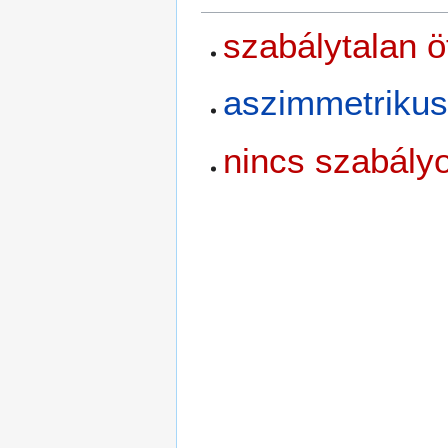
szabálytalan 
aszimmetriku
nincs szabály