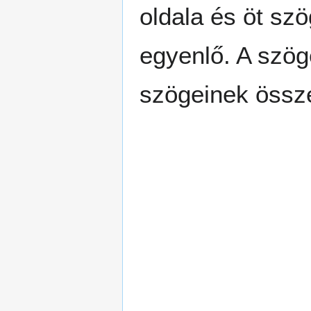
oldala és öt sz
egyenlő. A szög
szögeinek össz